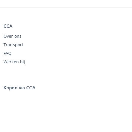
CCA
Over ons
Transport
FAQ
Werken bij
Kopen via CCA
Kopen op de veiling
Algemene voorwaarden koper
Disclaimer
Privacy Statement