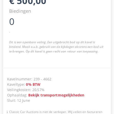
€
500,00
Biedingen
0
.
Dit is een openbare veiling. Een uitgebracht bod op dit kavel is
bindend. Maak a.u.b. gebruik van de kijkdagen alvorens een bod uit
te brengen. Op dit kavel is geen recht van retour van toepassing.
Kavelnummer
:
239
-
4662
Kaveltype
:
0
%
BTW
Veilingkosten
:
20,57%
Ophaaldag
:
Bekijk transportmogelijkheden
Sluit
:
12 June
Classic Car Auctions is niet de verkoper. Wij veilen en factureren