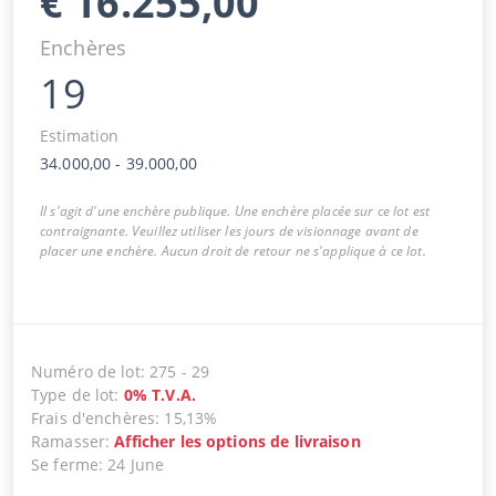
€
16.255,00
Enchères
19
Estimation
34.000,00
-
39.000,00
Il s'agit d'une enchère publique. Une enchère placée sur ce lot est
contraignante. Veuillez utiliser les jours de visionnage avant de
placer une enchère. Aucun droit de retour ne s'applique à ce lot.
Numéro de lot
:
275
-
29
Type de lot
:
0
%
T.V.A.
Frais d'enchères
:
15,13%
Ramasser
:
Afficher les options de livraison
Se ferme
:
24 June