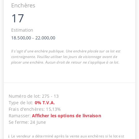
Enchères
17
Estimation
18.500,00
-
22.000,00
Il s'agit d'une enchère publique. Une enchère placée sur ce lot est
contraignante. Veuillez utiliser les jours de visionnage avant de
placer une enchère. Aucun droit de retour ne s'applique à ce lot.
Numéro de lot
:
275
-
13
Type de lot
:
0
%
T.V.A.
Frais d'enchères
:
15,13%
Ramasser
:
Afficher les options de livraison
Se ferme
:
24 June
Le vendeur a déterminé après la vente aux enchères si le lot est