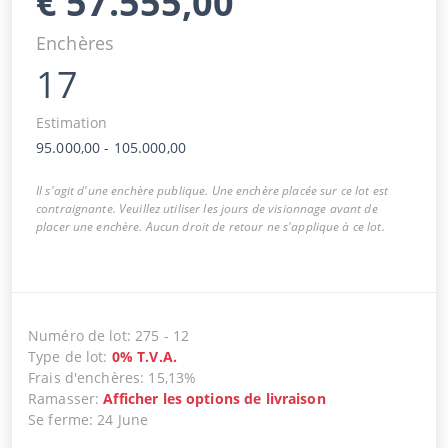
€
57.555,00
Enchères
17
Estimation
95.000,00
-
105.000,00
Il s'agit d'une enchère publique. Une enchère placée sur ce lot est
contraignante. Veuillez utiliser les jours de visionnage avant de
placer une enchère. Aucun droit de retour ne s'applique à ce lot.
Numéro de lot
:
275
-
12
Type de lot
:
0
%
T.V.A.
Frais d'enchères
:
15,13%
Ramasser
:
Afficher les options de livraison
Se ferme
:
24 June