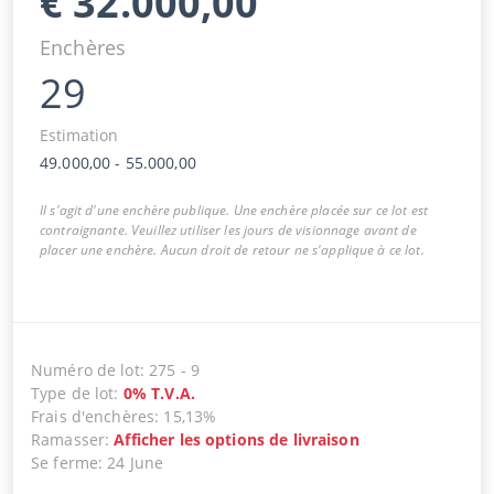
€
32.000,00
Enchères
29
Estimation
49.000,00
-
55.000,00
Il s'agit d'une enchère publique. Une enchère placée sur ce lot est
contraignante. Veuillez utiliser les jours de visionnage avant de
placer une enchère. Aucun droit de retour ne s'applique à ce lot.
Numéro de lot
:
275
-
9
Type de lot
:
0
%
T.V.A.
Frais d'enchères
:
15,13%
Ramasser
:
Afficher les options de livraison
Se ferme
:
24 June