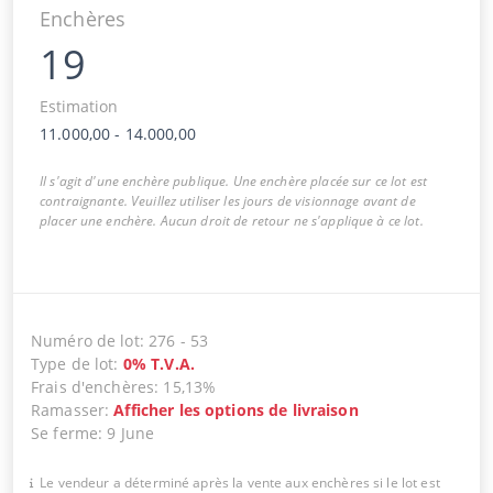
Enchères
19
Estimation
11.000,00
-
14.000,00
Il s'agit d'une enchère publique. Une enchère placée sur ce lot est
contraignante. Veuillez utiliser les jours de visionnage avant de
placer une enchère. Aucun droit de retour ne s'applique à ce lot.
Numéro de lot
:
276
-
53
Type de lot
:
0
%
T.V.A.
Frais d'enchères
:
15,13%
Ramasser
:
Afficher les options de livraison
Se ferme
:
9 June
Le vendeur a déterminé après la vente aux enchères si le lot est