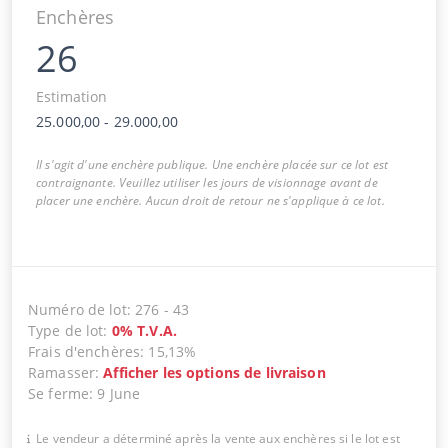
Enchères
26
Estimation
25.000,00
-
29.000,00
Il s'agit d'une enchère publique. Une enchère placée sur ce lot est
contraignante. Veuillez utiliser les jours de visionnage avant de
placer une enchère. Aucun droit de retour ne s'applique à ce lot.
Numéro de lot
:
276
-
43
Type de lot
:
0
%
T.V.A.
Frais d'enchères
:
15,13%
Ramasser
:
Afficher les options de livraison
Se ferme
:
9 June
Le vendeur a déterminé après la vente aux enchères si le lot est