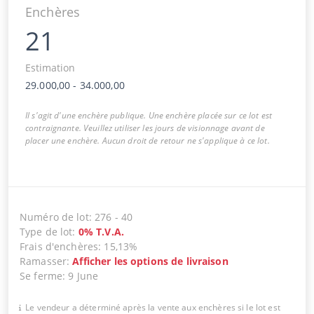
Enchères
21
Estimation
29.000,00
-
34.000,00
Il s'agit d'une enchère publique. Une enchère placée sur ce lot est
contraignante. Veuillez utiliser les jours de visionnage avant de
placer une enchère. Aucun droit de retour ne s'applique à ce lot.
Numéro de lot
:
276
-
40
Type de lot
:
0
%
T.V.A.
Frais d'enchères
:
15,13%
Ramasser
:
Afficher les options de livraison
Se ferme
:
9 June
Le vendeur a déterminé après la vente aux enchères si le lot est