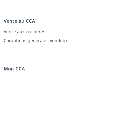
Vente au CCA
Vente aux enchères
Conditions générales vendeur
Mon CCA
Login
Registre
©
2026
Classic Car Auctions
All rights reserved