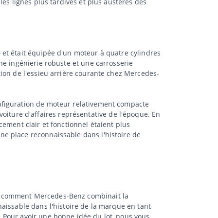
es lignes plus tardives et plus austères des
et était équipée d'un moteur à quatre cylindres
ne ingénierie robuste et une carrosserie
ion de l'essieu arrière courante chez Mercedes-
nfiguration de moteur relativement compacte
 voiture d'affaires représentative de l'époque. En
ement clair et fonctionnel étaient plus
e place reconnaissable dans l'histoire de
en comment Mercedes-Benz combinait la
aissable dans l'histoire de la marque en tant
 Pour avoir une bonne idée du lot, nous vous