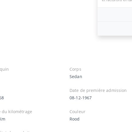
quin
Corps
Sedan
e
Date de première admission
68
08-12-1967
e du kilométrage
Couleur
 Km
Rood