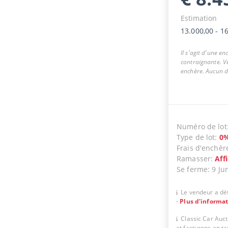
Estimation
13.000,00
-
16
Il s'agit d'une e
contraignante. Ve
enchère. Aucun dr
Numéro de lot
Type de lot
:
0
Frais d'enchèr
Ramasser
:
Aff
Se ferme
:
9 Ju
Le vendeur a dét
-
Plus d'informa
Classic Car Auc
et facturons en t