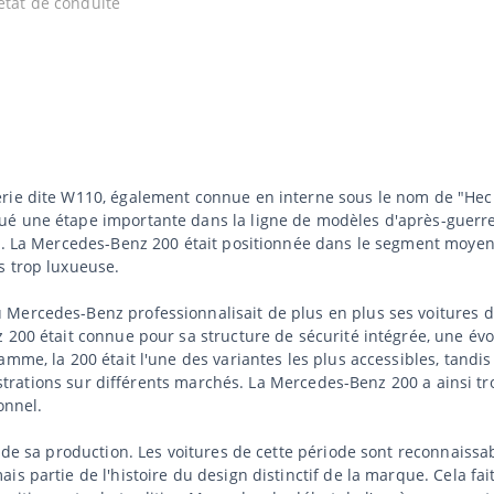
état de conduite
rie dite W110, également connue en interne sous le nom de "Heck
ué une étape importante dans la ligne de modèles d'après-guerre
le. La Mercedes-Benz 200 était positionnée dans le segment moyen
s trop luxueuse.
Mercedes-Benz professionnalisait de plus en plus ses voitures d
 200 était connue pour sa structure de sécurité intégrée, une év
mme, la 200 était l'une des variantes les plus accessibles, tandi
ministrations sur différents marchés. La Mercedes-Benz 200 a ainsi
onnel.
e de sa production. Les voitures de cette période sont reconnaiss
is partie de l'histoire du design distinctif de la marque. Cela 