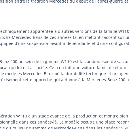
sition entre la tradition Mercedes du début de l'après-guerre et l
techniquement apparentée à d'autres versions de la famille W110 
proche Mercedes-Benz de ces années-là, en mettant l'accent sur u
t équipée d'une suspension avant indépendante et d'une configurat
s-Benz 200 au sein de la gamme W110 est la combinaison de sa co
ocar qui lui est associée. Cela en fait une voiture familiale et une
e de modèles Mercedes-Benz où la durabilité technique et un agenc
récisément cette approche qui a donné à la Mercedes-Benz 200 un
nération W110 à un stade avancé de la production et montre bi
ssionnelle dans ces années-là. Le modèle occupe une place reconn
emple du milieu de gamme de Mercedes-Benz dans les années 1960.