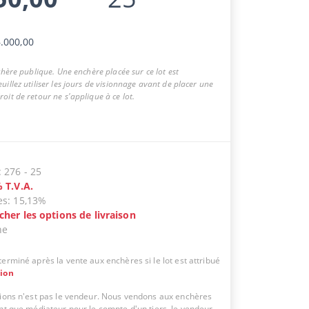
.000,00
nchère publique. Une enchère placée sur ce lot est
uillez utiliser les jours de visionnage avant de placer une
oit de retour ne s'applique à ce lot.
:
276
-
25
%
T.V.A.
es
:
15,13%
icher les options de livraison
ne
erminé après la vente aux enchères si le lot est attribué
tion
tions n'est pas le vendeur. Nous vendons aux enchères
ant que médiateur pour le compte d'un tiers, le vendeur.