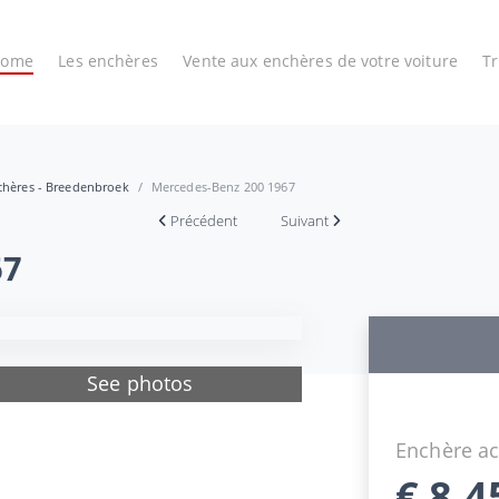
Home
Les enchères
Vente aux enchères de votre voiture
T
nchères - Breedenbroek
Mercedes-Benz 200 1967
Précédent
Suivant
67
See photos
Enchère ac
€
8.4