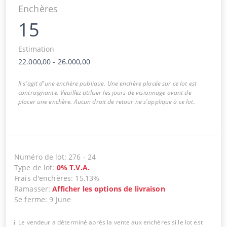
Enchères
15
Estimation
22.000,00
-
26.000,00
Il s'agit d'une enchère publique. Une enchère placée sur ce lot est
contraignante. Veuillez utiliser les jours de visionnage avant de
placer une enchère. Aucun droit de retour ne s'applique à ce lot.
Numéro de lot
:
276
-
24
Type de lot
:
0
%
T.V.A.
Frais d'enchères
:
15,13%
Ramasser
:
Afficher les options de livraison
Se ferme
:
9 June
Le vendeur a déterminé après la vente aux enchères si le lot est