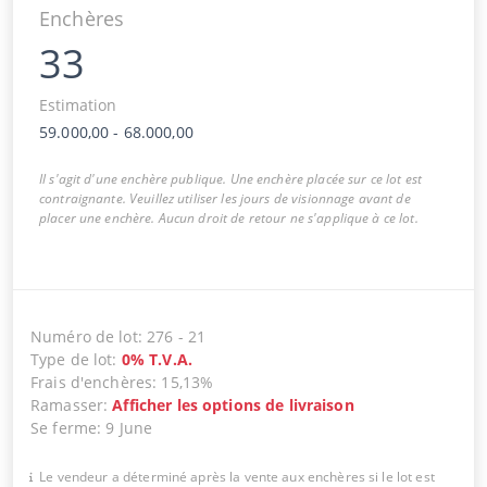
Enchères
33
Estimation
59.000,00
-
68.000,00
Il s'agit d'une enchère publique. Une enchère placée sur ce lot est
contraignante. Veuillez utiliser les jours de visionnage avant de
placer une enchère. Aucun droit de retour ne s'applique à ce lot.
Numéro de lot
:
276
-
21
Type de lot
:
0
%
T.V.A.
Frais d'enchères
:
15,13%
Ramasser
:
Afficher les options de livraison
Se ferme
:
9 June
Le vendeur a déterminé après la vente aux enchères si le lot est