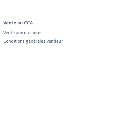
Vente au CCA
Vente aux enchères
Conditions générales vendeur
Mon CCA
Login
Registre
©
2026
Classic Car Auctions
All rights reserved