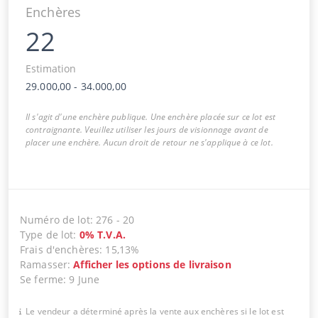
Enchères
22
Estimation
29.000,00
-
34.000,00
Il s'agit d'une enchère publique. Une enchère placée sur ce lot est
contraignante. Veuillez utiliser les jours de visionnage avant de
placer une enchère. Aucun droit de retour ne s'applique à ce lot.
Numéro de lot
:
276
-
20
Type de lot
:
0
%
T.V.A.
Frais d'enchères
:
15,13%
Ramasser
:
Afficher les options de livraison
Se ferme
:
9 June
Le vendeur a déterminé après la vente aux enchères si le lot est