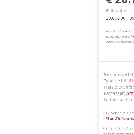
Estimation
33.000,00
-
39
Il s'agit d'une e
contraignante. Ve
enchère. Aucun dr
Numéro de lot
Type de lot
:
21
Frais d'enchèr
Ramasser
:
Aff
Se ferme
:
9 Ju
Le vendeur a dét
-
Plus d'informa
Classic Car Auc
et facturons en t