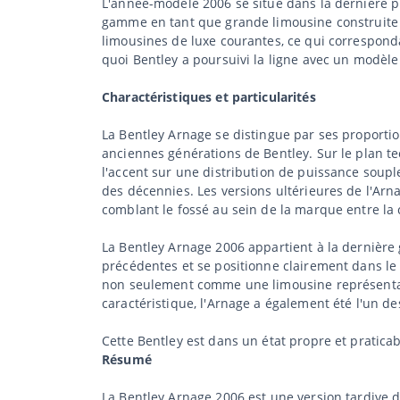
L'année-modèle 2006 se situe dans la dernière ph
gamme en tant que grande limousine construite 
limousines de luxe courantes, ce qui correspondai
quoi Bentley a poursuivi la ligne avec un modè
Charactéristiques et particularités
La Bentley Arnage se distingue par ses proportion
anciennes générations de Bentley. Sur le plan te
l'accent sur une distribution de puissance soupl
des décennies. Les versions ultérieures de l'Ar
comblant le fossé au sein de la marque entre la 
La Bentley Arnage 2006 appartient à la dernière
précédentes et se positionne clairement dans le
non seulement comme une limousine représentati
caractéristique, l'Arnage a également été l'un d
Cette Bentley est dans un état propre et pratica
Résumé
La Bentley Arnage 2006 est une version tardive d