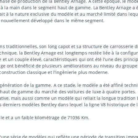
ase de production de la Bentley Arnage. À cette époque, le modèle
à la main dans le segment haut de gamme. La Bentley Arnage a é
t à la nature exclusive du modèle et au marché limité dans lequel 
le nouvellement développé dans le même segment.
s traditionnelles, son long capot et sa structure de carrosserie d
chnique, la Bentley Arnage est longtemps restée liée à la config
e et un couple élevé, caractéristiques qui ont été l'une des prin
nage ont bénéficié de plusieurs améliorations au niveau du group
construction classique et l'ingénierie plus moderne.
 génération de la gamme. A ce stade, le modèle a été affiné tec
 haut de gamme du marché des voitures de luxe à quatre portes. C
ve, mais aussi comme un modèle qui reliait la longue traditio
es derniers modèles Bentley dans lequel la ligne V8 historique de 
ble et a un faible kilométrage de 71036 Km.
'une série de modèles qui reflète une période de transition impor