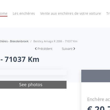
Home
Les enchères
Vente aux enchères de votre voiture
T
nchères - Breedenbroek
Bentley Arnage R 2006 - 71037 Km
Précédent
Suivant
 - 71037 Km
See photos
Enchère ac
€
20.