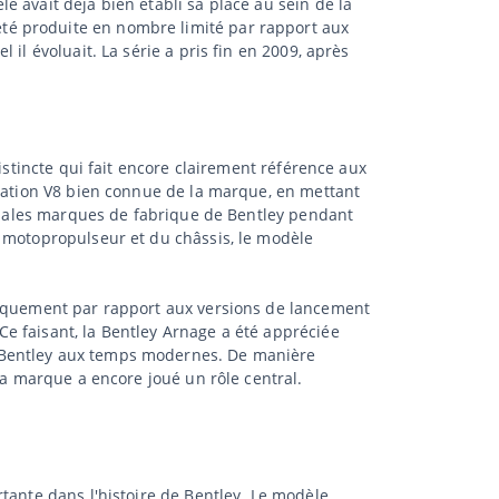
 avait déjà bien établi sa place au sein de la
té produite en nombre limité par rapport aux
il évoluait. La série a pris fin en 2009, après
istincte qui fait encore clairement référence aux
uration V8 bien connue de la marque, en mettant
cipales marques de fabrique de Bentley pendant
e motopropulseur et du châssis, le modèle
hniquement par rapport aux versions de lancement
e faisant, la Bentley Arnage a été appréciée
n Bentley aux temps modernes. De manière
la marque a encore joué un rôle central.
tante dans l'histoire de Bentley. Le modèle