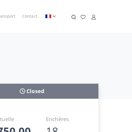
ransport
Contact
Closed
tuelle
Enchères
750,00
18