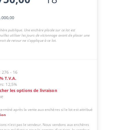
.000,00
nchère publique. Une enchère placée sur ce lot est
uillez utiliser les jours de visionnage avant de placer une
oit de retour ne s'applique à ce lot.
:
276
-
16
%
T.V.A.
es
:
12,5%
icher les options de livraison
ne
erminé après la vente aux enchères si le lot est attribué
tion
tions n'est pas le vendeur. Nous vendons aux enchères
ant que médiateur pour le compte d'un tiers, le vendeur.