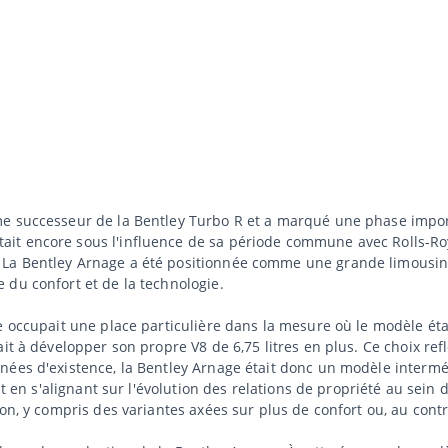
me successeur de la Bentley Turbo R et a marqué une phase impor
it encore sous l'influence de sa période commune avec Rolls-Roy
La Bentley Arnage a été positionnée comme une grande limousine
 du confort et de la technologie.
e occupait une place particulière dans la mesure où le modèle éta
it à développer son propre V8 de 6,75 litres en plus. Ce choix refl
ées d'existence, la Bentley Arnage était donc un modèle interméd
ut en s'alignant sur l'évolution des relations de propriété au sein
ion, y compris des variantes axées sur plus de confort ou, au cont