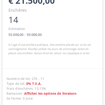
€
21.500,00
Enchères
14
Estimation
55.000,00
-
59.000,00
Il s'agit d'une enchère publique. Une enchère placée sur ce lot est
contraignante. Veuillez utiliser les jours de visionnage avant de
placer une enchère. Aucun droit de retour ne s'applique à ce lot.
Numéro de lot
:
276
-
11
Type de lot
:
0
%
T.V.A.
Frais d'enchères
:
15,13%
Ramasser
:
Afficher les options de livraison
Se ferme
:
9 June