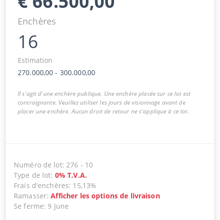
€
66.500,00
Enchères
16
Estimation
270.000,00
-
300.000,00
Il s'agit d'une enchère publique. Une enchère placée sur ce lot est
contraignante. Veuillez utiliser les jours de visionnage avant de
placer une enchère. Aucun droit de retour ne s'applique à ce lot.
Numéro de lot
:
276
-
10
Type de lot
:
0
%
T.V.A.
Frais d'enchères
:
15,13%
Ramasser
:
Afficher les options de livraison
Se ferme
:
9 June