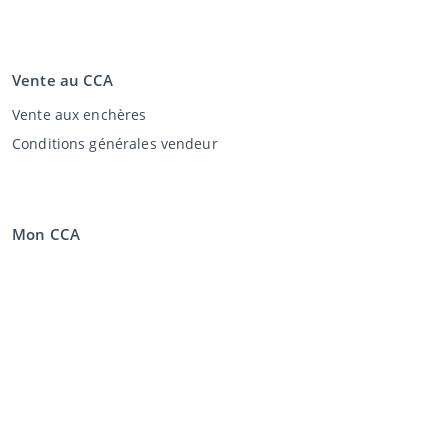
Vente au CCA
Vente aux enchères
Conditions générales vendeur
Mon CCA
Login
Registre
©
2026
Classic Car Auctions
All rights reserved