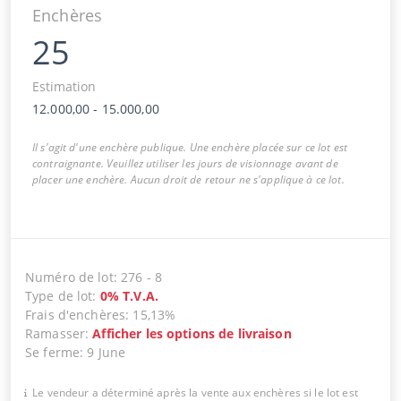
Enchères
25
Estimation
12.000,00
-
15.000,00
Il s'agit d'une enchère publique. Une enchère placée sur ce lot est
contraignante. Veuillez utiliser les jours de visionnage avant de
placer une enchère. Aucun droit de retour ne s'applique à ce lot.
Numéro de lot
:
276
-
8
Type de lot
:
0
%
T.V.A.
Frais d'enchères
:
15,13%
Ramasser
:
Afficher les options de livraison
Se ferme
:
9 June
Le vendeur a déterminé après la vente aux enchères si le lot est