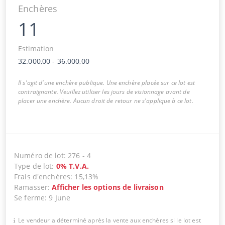
Enchères
11
Estimation
32.000,00
-
36.000,00
Il s'agit d'une enchère publique. Une enchère placée sur ce lot est
contraignante. Veuillez utiliser les jours de visionnage avant de
placer une enchère. Aucun droit de retour ne s'applique à ce lot.
Numéro de lot
:
276
-
4
Type de lot
:
0
%
T.V.A.
Frais d'enchères
:
15,13%
Ramasser
:
Afficher les options de livraison
Se ferme
:
9 June
Le vendeur a déterminé après la vente aux enchères si le lot est