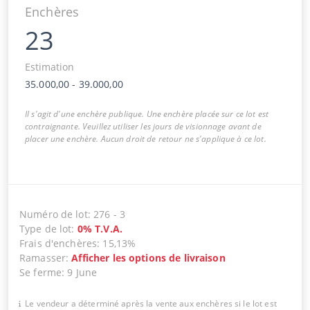
Enchères
23
Estimation
35.000,00
-
39.000,00
Il s'agit d'une enchère publique. Une enchère placée sur ce lot est
contraignante. Veuillez utiliser les jours de visionnage avant de
placer une enchère. Aucun droit de retour ne s'applique à ce lot.
Numéro de lot
:
276
-
3
Type de lot
:
0
%
T.V.A.
Frais d'enchères
:
15,13%
Ramasser
:
Afficher les options de livraison
Se ferme
:
9 June
Le vendeur a déterminé après la vente aux enchères si le lot est