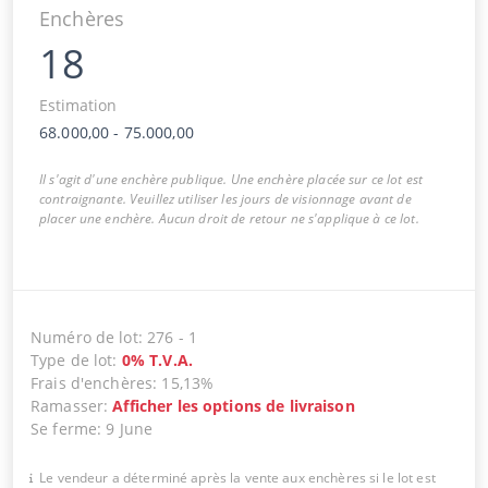
Enchères
18
Estimation
68.000,00
-
75.000,00
Il s'agit d'une enchère publique. Une enchère placée sur ce lot est
contraignante. Veuillez utiliser les jours de visionnage avant de
placer une enchère. Aucun droit de retour ne s'applique à ce lot.
Numéro de lot
:
276
-
1
Type de lot
:
0
%
T.V.A.
Frais d'enchères
:
15,13%
Ramasser
:
Afficher les options de livraison
Se ferme
:
9 June
Le vendeur a déterminé après la vente aux enchères si le lot est