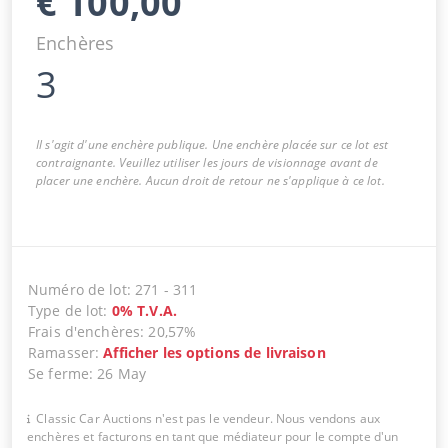
€
100,00
Enchères
3
Il s'agit d'une enchère publique. Une enchère placée sur ce lot est
contraignante. Veuillez utiliser les jours de visionnage avant de
placer une enchère. Aucun droit de retour ne s'applique à ce lot.
Numéro de lot
:
271
-
311
Type de lot
:
0
%
T.V.A.
Frais d'enchères
:
20,57%
Ramasser
:
Afficher les options de livraison
Se ferme
:
26 May
Classic Car Auctions n'est pas le vendeur. Nous vendons aux
enchères et facturons en tant que médiateur pour le compte d'un