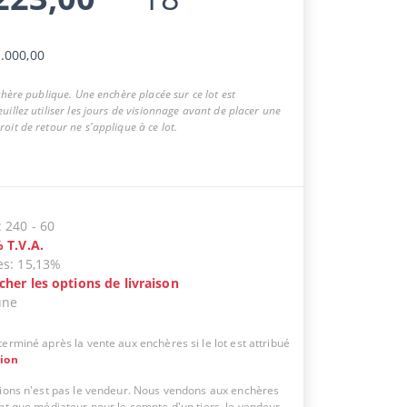
.000,00
nchère publique. Une enchère placée sur ce lot est
uillez utiliser les jours de visionnage avant de placer une
oit de retour ne s'applique à ce lot.
:
240
-
60
%
T.V.A.
es
:
15,13%
icher les options de livraison
une
erminé après la vente aux enchères si le lot est attribué
tion
tions n'est pas le vendeur. Nous vendons aux enchères
ant que médiateur pour le compte d'un tiers, le vendeur.