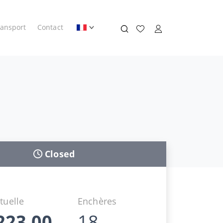
ransport
Contact
Closed
tuelle
Enchères
223,00
18