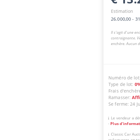
Estimation
26.000,00
-
31
Il s'agit d'une e
contraignante. Ve
enchère. Aucun dr
Numéro de lot
Type de lot
:
0
Frais d'enchèr
Ramasser
:
Aff
Se ferme
:
24 J
Le vendeur a dét
-
Plus d'informa
Classic Car Auc
et facturons en t