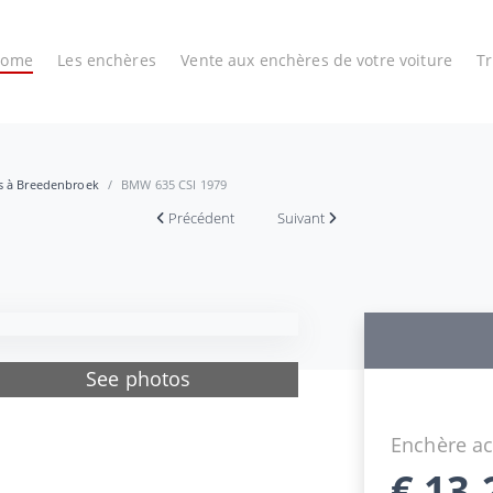
Home
Les enchères
Vente aux enchères de votre voiture
T
es à Breedenbroek
BMW 635 CSI 1979
Précédent
Suivant
See photos
Enchère ac
€
13.