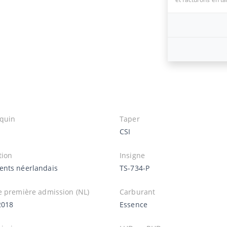
quin
Taper
CSI
tion
Insigne
nts néerlandais
TS-734-P
e première admission (NL)
Carburant
2018
Essence