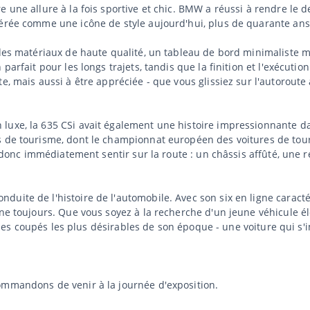
 une allure à la fois sportive et chic. BMW a réussi à rendre le de
dérée comme une icône de style aujourd'hui, plus de quarante ans
 des matériaux de haute qualité, un tableau de bord minimaliste m
parfait pour les longs trajets, tandis que la finition et l'exécutio
e, mais aussi à être appréciée - que vous glissiez sur l'autoroute
 luxe, la 635 CSi avait également une histoire impressionnante 
 de tourisme, dont le championnat européen des voitures de touris
nt donc immédiatement sentir sur la route : un châssis affûté, une
uite de l'histoire de l'automobile. Avec son six en ligne caracté
nne toujours. Que vous soyez à la recherche d'un jeune véhicule él
un des coupés les plus désirables de son époque - une voiture qui s
ommandons de venir à la journée d'exposition.