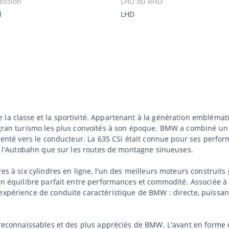
ission
LHD ou RHD
l
LHD
la classe et la sportivité. Appartenant à la génération emblémat
s gran turismo les plus convoités à son époque. BMW a combiné un
orienté vers le conducteur. La 635 CSi était connue pour ses perf
sur l'Autobahn que sur les routes de montagne sinueuses.
tres à six cylindres en ligne, l'un des meilleurs moteurs constru
un équilibre parfait entre performances et commodité. Associée à 
 expérience de conduite caractéristique de BMW : directe, puissa
s reconnaissables et des plus appréciés de BMW. L'avant en forme d