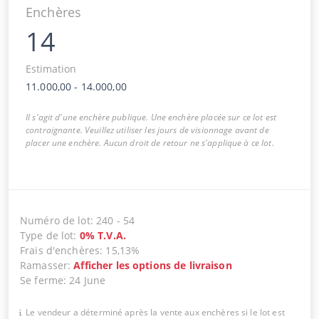
Enchères
14
Estimation
11.000,00
-
14.000,00
Il s'agit d'une enchère publique. Une enchère placée sur ce lot est
contraignante. Veuillez utiliser les jours de visionnage avant de
placer une enchère. Aucun droit de retour ne s'applique à ce lot.
Numéro de lot
:
240
-
54
Type de lot
:
0
%
T.V.A.
Frais d'enchères
:
15,13%
Ramasser
:
Afficher les options de livraison
Se ferme
:
24 June
Le vendeur a déterminé après la vente aux enchères si le lot est