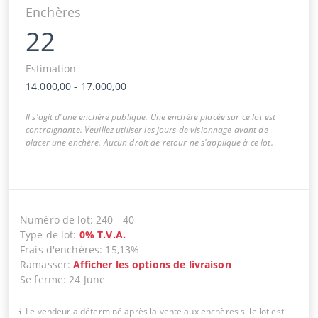
Enchères
22
Estimation
14.000,00
-
17.000,00
Il s'agit d'une enchère publique. Une enchère placée sur ce lot est
contraignante. Veuillez utiliser les jours de visionnage avant de
placer une enchère. Aucun droit de retour ne s'applique à ce lot.
Numéro de lot
:
240
-
40
Type de lot
:
0
%
T.V.A.
Frais d'enchères
:
15,13%
Ramasser
:
Afficher les options de livraison
Se ferme
:
24 June
Le vendeur a déterminé après la vente aux enchères si le lot est