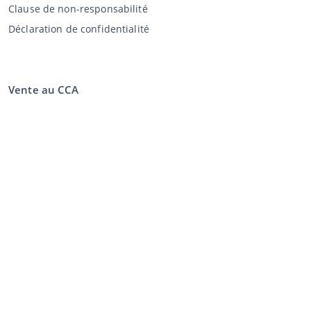
Clause de non-responsabilité
Déclaration de confidentialité
Vente au CCA
Vente aux enchères
Conditions générales vendeur
Mon CCA
Login
Registre