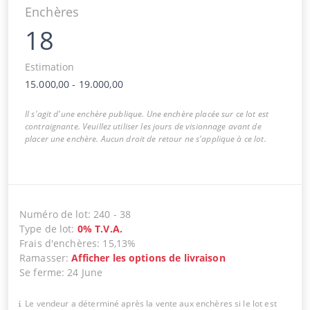
Enchères
18
Estimation
15.000,00
-
19.000,00
Il s'agit d'une enchère publique. Une enchère placée sur ce lot est
contraignante. Veuillez utiliser les jours de visionnage avant de
placer une enchère. Aucun droit de retour ne s'applique à ce lot.
Numéro de lot
:
240
-
38
Type de lot
:
0
%
T.V.A.
Frais d'enchères
:
15,13%
Ramasser
:
Afficher les options de livraison
Se ferme
:
24 June
Le vendeur a déterminé après la vente aux enchères si le lot est