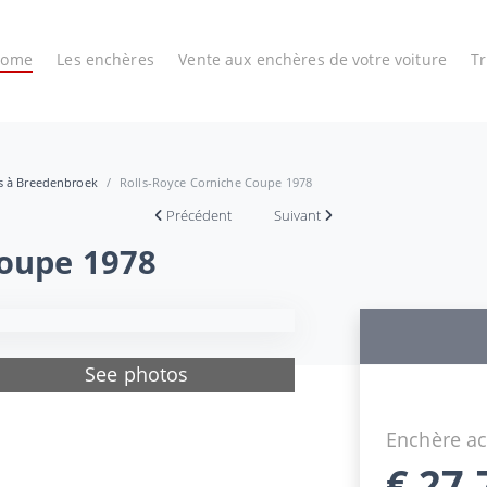
Home
Les enchères
Vente aux enchères de votre voiture
T
es à Breedenbroek
Rolls-Royce Corniche Coupe 1978
Précédent
Suivant
Coupe 1978
See photos
Enchère ac
€
27.