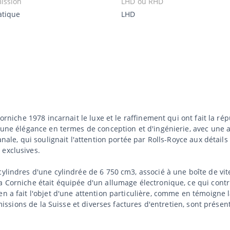
ission
LHD ou RHD
tique
LHD
 Corniche 1978 incarnait le luxe et le raffinement qui ont fait la 
t une élégance en termes de conception et d'ingénierie, avec une 
anale, qui soulignait l'attention portée par Rolls-Royce aux détails 
 exclusives.
cylindres d'une cylindrée de 6 750 cm3, associé à une boîte de v
a Corniche était équipée d'un allumage électronique, ce qui contri
en a fait l'objet d'une attention particulière, comme en témoign
'émissions de la Suisse et diverses factures d'entretien, sont prése