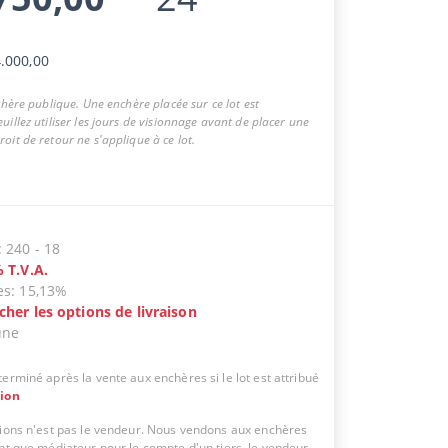
.000,00
nchère publique. Une enchère placée sur ce lot est
uillez utiliser les jours de visionnage avant de placer une
oit de retour ne s'applique à ce lot.
:
240
-
18
%
T.V.A.
es
:
15,13%
icher les options de livraison
une
erminé après la vente aux enchères si le lot est attribué
tion
tions n'est pas le vendeur. Nous vendons aux enchères
ant que médiateur pour le compte d'un tiers, le vendeur.