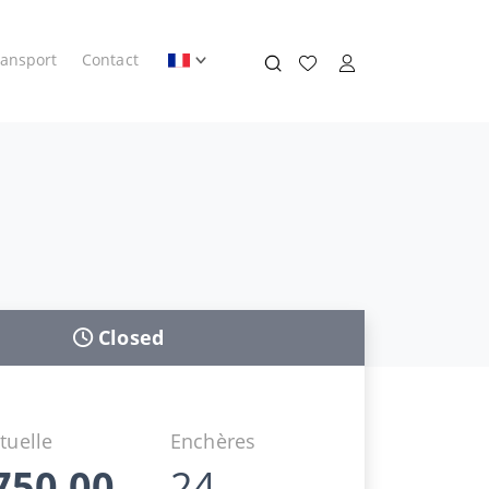
ransport
Contact
Closed
tuelle
Enchères
750,00
24