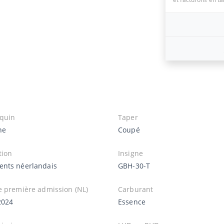
quin
Taper
he
Coupé
tion
Insigne
nts néerlandais
GBH-30-T
e première admission (NL)
Carburant
2024
Essence