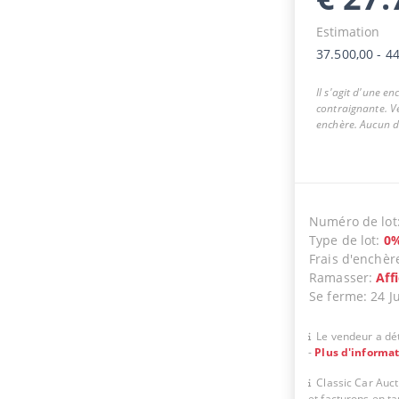
Estimation
37.500,00
-
44
Il s'agit d'une e
contraignante. Ve
enchère. Aucun dr
Numéro de lot
Type de lot
:
0
Frais d'enchèr
Ramasser
:
Aff
Se ferme
:
24 J
Le vendeur a dét
-
Plus d'informa
Classic Car Auc
et facturons en t