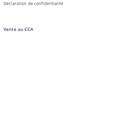
Déclaration de confidentialité
Vente au CCA
Vente aux enchères
Conditions générales vendeur
Mon CCA
Login
Registre