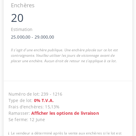
Enchères
20
Estimation
25.000,00
-
29.000,00
Il s'agit d'une enchère publique. Une enchère placée sur ce lot est
contraignante. Veuillez utiliser les jours de visionnage avant de
placer une enchère. Aucun droit de retour ne s'applique à ce lot.
Numéro de lot
:
239
-
1216
Type de lot
:
0
%
T.V.A.
Frais d'enchères
:
15,13%
Ramasser
:
Afficher les options de livraison
Se ferme
:
12 June
Le vendeur a déterminé après la vente aux enchères si le lot est