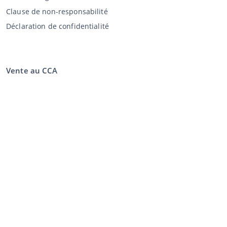
Clause de non-responsabilité
Déclaration de confidentialité
Vente au CCA
Vente aux enchères
Conditions générales vendeur
Mon CCA
Login
Registre