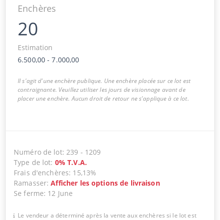
Enchères
20
Estimation
6.500,00
-
7.000,00
Il s'agit d'une enchère publique. Une enchère placée sur ce lot est
contraignante. Veuillez utiliser les jours de visionnage avant de
placer une enchère. Aucun droit de retour ne s'applique à ce lot.
Numéro de lot
:
239
-
1209
Type de lot
:
0
%
T.V.A.
Frais d'enchères
:
15,13%
Ramasser
:
Afficher les options de livraison
Se ferme
:
12 June
Le vendeur a déterminé après la vente aux enchères si le lot est