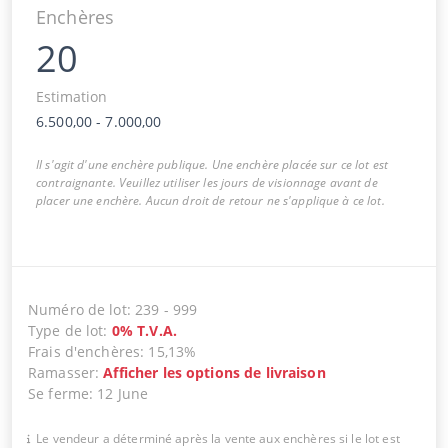
Enchères
20
Estimation
6.500,00
-
7.000,00
Il s'agit d'une enchère publique. Une enchère placée sur ce lot est
contraignante. Veuillez utiliser les jours de visionnage avant de
placer une enchère. Aucun droit de retour ne s'applique à ce lot.
Numéro de lot
:
239
-
999
Type de lot
:
0
%
T.V.A.
Frais d'enchères
:
15,13%
Ramasser
:
Afficher les options de livraison
Se ferme
:
12 June
Le vendeur a déterminé après la vente aux enchères si le lot est