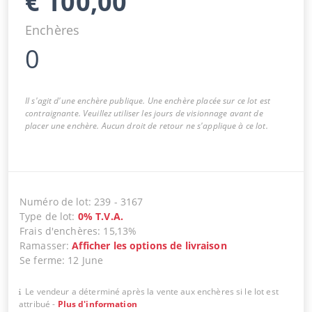
€
100,00
Enchères
0
Il s'agit d'une enchère publique. Une enchère placée sur ce lot est
contraignante. Veuillez utiliser les jours de visionnage avant de
placer une enchère. Aucun droit de retour ne s'applique à ce lot.
Numéro de lot
:
239
-
3167
Type de lot
:
0
%
T.V.A.
Frais d'enchères
:
15,13%
Ramasser
:
Afficher les options de livraison
Se ferme
:
12 June
Le vendeur a déterminé après la vente aux enchères si le lot est
attribué
-
Plus d'information