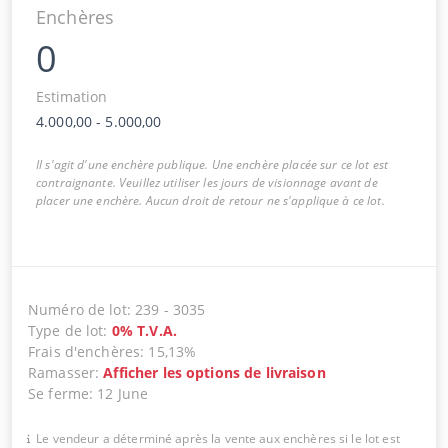
Enchères
0
Estimation
4.000,00
-
5.000,00
Il s'agit d'une enchère publique. Une enchère placée sur ce lot est
contraignante. Veuillez utiliser les jours de visionnage avant de
placer une enchère. Aucun droit de retour ne s'applique à ce lot.
Numéro de lot
:
239
-
3035
Type de lot
:
0
%
T.V.A.
Frais d'enchères
:
15,13%
Ramasser
:
Afficher les options de livraison
Se ferme
:
12 June
Le vendeur a déterminé après la vente aux enchères si le lot est