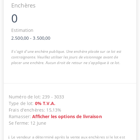
Enchères
0
Estimation
2.500,00
-
3.500,00
Il s'agit d'une enchère publique. Une enchère placée sur ce lot est
contraignante. Veuillez utiliser les jours de visionnage avant de
placer une enchère. Aucun droit de retour ne s'applique à ce lot.
Numéro de lot
:
239
-
3033
Type de lot
:
0
%
T.V.A.
Frais d'enchères
:
15,13%
Ramasser
:
Afficher les options de livraison
Se ferme
:
12 June
Le vendeur a déterminé après la vente aux enchères si le lot est