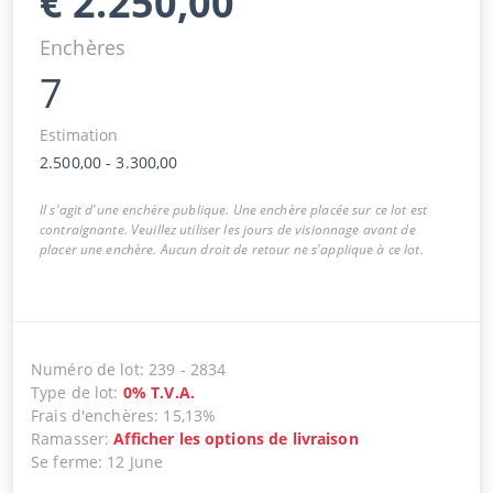
€
2.250,00
Enchères
7
Estimation
2.500,00
-
3.300,00
Il s'agit d'une enchère publique. Une enchère placée sur ce lot est
contraignante. Veuillez utiliser les jours de visionnage avant de
placer une enchère. Aucun droit de retour ne s'applique à ce lot.
Numéro de lot
:
239
-
2834
Type de lot
:
0
%
T.V.A.
Frais d'enchères
:
15,13%
Ramasser
:
Afficher les options de livraison
Se ferme
:
12 June