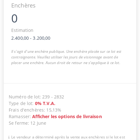
Enchères
0
Estimation
2.400,00
-
3.200,00
Il s'agit d'une enchère publique. Une enchère placée sur ce lot est
contraignante. Veuillez utiliser les jours de visionnage avant de
placer une enchère. Aucun droit de retour ne s'applique à ce lot.
Numéro de lot
:
239
-
2832
Type de lot
:
0
%
T.V.A.
Frais d'enchères
:
15,13%
Ramasser
:
Afficher les options de livraison
Se ferme
:
12 June
Le vendeur a déterminé après la vente aux enchères si le lot est