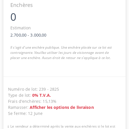
Enchères
0
Estimation
2.700,00
-
3.000,00
Il s'agit d'une enchère publique. Une enchère placée sur ce lot est
contraignante. Veuillez utiliser les jours de visionnage avant de
placer une enchère. Aucun droit de retour ne s'applique à ce lot.
Numéro de lot
:
239
-
2825
Type de lot
:
0
%
T.V.A.
Frais d'enchères
:
15,13%
Ramasser
:
Afficher les options de livraison
Se ferme
:
12 June
Le vendeur a déterminé après la vente aux enchères si le lot est