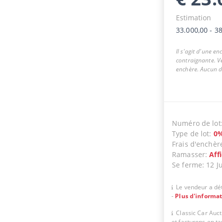
Estimation
33.000,00
-
38
Il s'agit d'une e
contraignante. Ve
enchère. Aucun dr
Numéro de lot
Type de lot
:
0
Frais d'enchèr
Ramasser
:
Aff
Se ferme
:
12 J
Le vendeur a dét
-
Plus d'informa
Classic Car Auc
et facturons en t