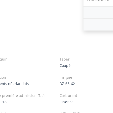
quin
Taper
Coupé
tion
Insigne
nts néerlandais
DZ-63-62
e première admission (NL)
Carburant
2018
Essence