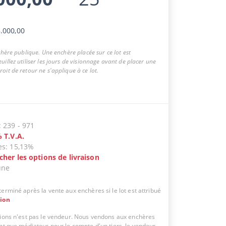
.000,00
nchère publique. Une enchère placée sur ce lot est
uillez utiliser les jours de visionnage avant de placer une
oit de retour ne s'applique à ce lot.
:
239
-
971
%
T.V.A.
es
:
15,13%
icher les options de livraison
une
erminé après la vente aux enchères si le lot est attribué
tion
tions n'est pas le vendeur. Nous vendons aux enchères
ant que médiateur pour le compte d'un tiers, le vendeur.