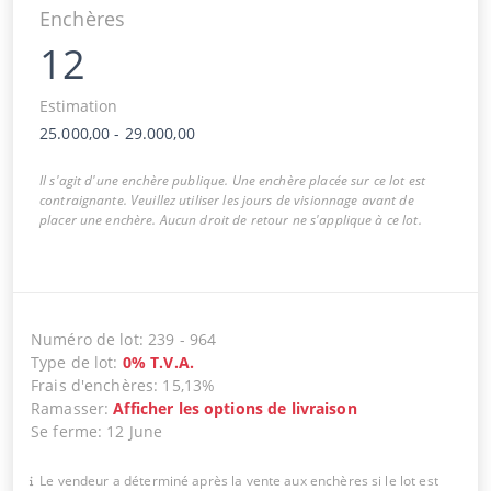
Enchères
12
Estimation
25.000,00
-
29.000,00
Il s'agit d'une enchère publique. Une enchère placée sur ce lot est
contraignante. Veuillez utiliser les jours de visionnage avant de
placer une enchère. Aucun droit de retour ne s'applique à ce lot.
Numéro de lot
:
239
-
964
Type de lot
:
0
%
T.V.A.
Frais d'enchères
:
15,13%
Ramasser
:
Afficher les options de livraison
Se ferme
:
12 June
Le vendeur a déterminé après la vente aux enchères si le lot est