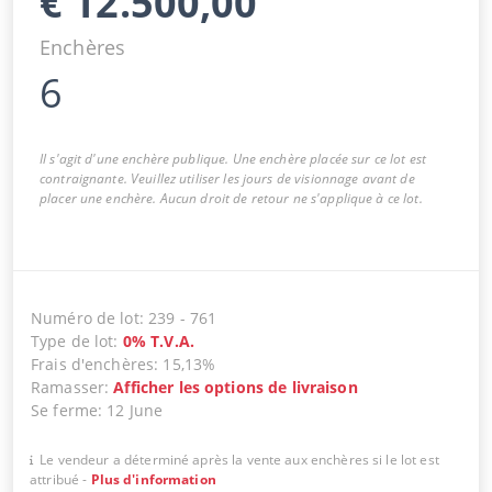
€
12.500,00
Enchères
6
Il s'agit d'une enchère publique. Une enchère placée sur ce lot est
contraignante. Veuillez utiliser les jours de visionnage avant de
placer une enchère. Aucun droit de retour ne s'applique à ce lot.
Numéro de lot
:
239
-
761
Type de lot
:
0
%
T.V.A.
Frais d'enchères
:
15,13%
Ramasser
:
Afficher les options de livraison
Se ferme
:
12 June
Le vendeur a déterminé après la vente aux enchères si le lot est
attribué
-
Plus d'information