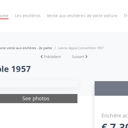
Home
Les enchères
Vente aux enchères de votre voiture
T
 une vente aux enchères - 2e partie
Lancia Appia Convertible 1957
Précédent
Suivant
ble 1957
See photos
Enchère ac
€
7.3