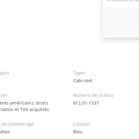
quin
Taper
Cabriolet
tion
Numéro de châssis
nts américains, droits
812.01-1337
tation et TVA acquittés
e du kilométrage
Couleur
Miles
Bleu