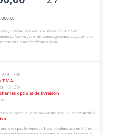
.000,00
nchère publique. Une enchère placée sur ce lot est
uillez utiliser les jours de visionnage avant de placer une
oit de retour ne s'applique à ce lot.
:
239
-
732
%
T.V.A.
es
:
15,13%
icher les options de livraison
une
erminé après la vente aux enchères si le lot est attribué
tion
tions n'est pas le vendeur. Nous vendons aux enchères
ant que médiateur pour le compte d'un tiers, le vendeur.