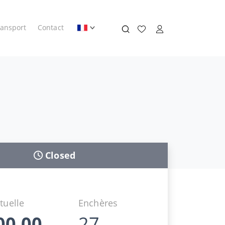
ransport
Contact
Closed
tuelle
Enchères
00,00
27