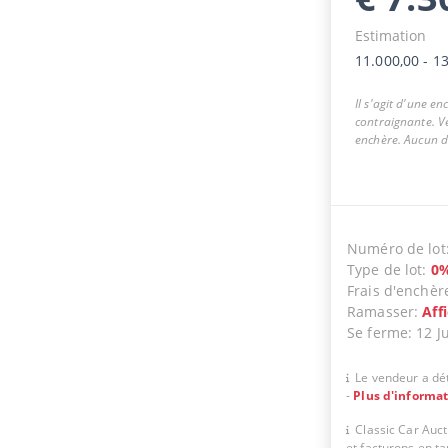
Estimation
11.000,00
-
13
Il s'agit d'une e
contraignante. Ve
enchère. Aucun dr
Numéro de lot
Type de lot
:
0
Frais d'enchèr
Ramasser
:
Aff
Se ferme
:
12 J
Le vendeur a dét
-
Plus d'informa
Classic Car Auc
et facturons en t