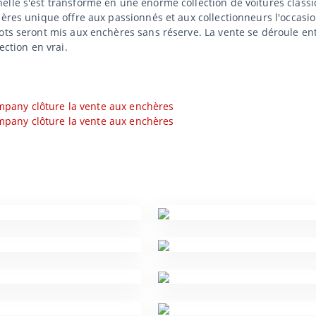
lle s'est transformé en une énorme collection de voitures classi
hères unique offre aux passionnés et aux collectionneurs l'occasio
ots seront mis aux enchères sans réserve. La vente se déroule en
ection en vrai.
Company clôture la vente aux enchères
Company clôture la vente aux enchères