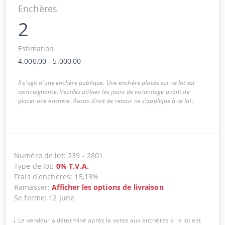
Enchères
2
Estimation
4.000,00
-
5.000,00
Il s'agit d'une enchère publique. Une enchère placée sur ce lot est
contraignante. Veuillez utiliser les jours de visionnage avant de
placer une enchère. Aucun droit de retour ne s'applique à ce lot.
Numéro de lot
:
239
-
2801
Type de lot
:
0
%
T.V.A.
Frais d'enchères
:
15,13%
Ramasser
:
Afficher les options de livraison
Se ferme
:
12 June
Le vendeur a déterminé après la vente aux enchères si le lot est