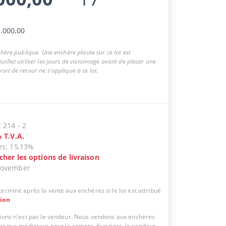
.000,00
nchère publique. Une enchère placée sur ce lot est
uillez utiliser les jours de visionnage avant de placer une
oit de retour ne s'applique à ce lot.
:
214
-
2
%
T.V.A.
es
:
15,13%
icher les options de livraison
November
erminé après la vente aux enchères si le lot est attribué
tion
tions n'est pas le vendeur. Nous vendons aux enchères
ant que médiateur pour le compte d'un tiers, le vendeur.