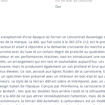
u RHD
Est en état de conduite
Oui
exceptionnel d'une époque où Ferrari se concentrait davantage su
es de la marque. La 400, qui fait suite à la 365 GT4 2+2, est le p
udacieux et visait à répondre à la demande croissante du marché a
urismo avec du luxe et un certain degré de praticité au quotidien
 moteur et ses performances réactives, tout en introduisant une n
és, un arrangement qui est rare et souhaitable aujourd'hui. Les
sante, mais ils produisent également un son profond et brut qui 
us élevées. Ce son, associé aux lignes fluides de la carrosserie, 
t un spécimen bien préservé avec un intérieur en bon état et qui a
onneurs. Le style de la Ferrari 400 est sobre et intemporel, avec u
esign italien de l'époque. Conçue par Pininfarina, la carrosserie 
 &ndash ; tels que les doubles feux arrière ronds et la silhouette
t à la 400 de ne pas attirer immédiatement l'attention, mais de 
lectionneurs, la Ferrari 400 Automatic à carburateurs est un modè