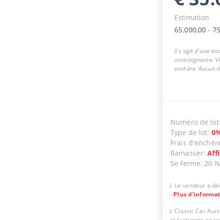
Estimation
65.000,00
-
75
Il s'agit d'une e
contraignante. Ve
enchère. Aucun dr
Numéro de lot
Type de lot
:
0
Frais d'enchèr
Ramasser
:
Aff
Se ferme
:
20 
Le vendeur a dét
-
Plus d'informa
Classic Car Auc
et facturons en t