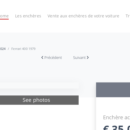
Home
Les enchères
Vente aux enchères de votre voiture
T
2024
Ferrari 400 1979
Précédent
Suivant
See photos
Enchère ac
€
35.