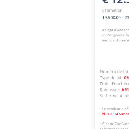
Estimation
19.500,00
-
23
Il s'agit d'une e
contraignante. Ve
enchère. Aucun dr
Numéro de lot
Type de lot
:
0
Frais d'enchèr
Ramasser
:
Aff
Se ferme
:
4 Jul
Le vendeur a dét
-
Plus d'informa
Classic Car Auc
et facturons en t