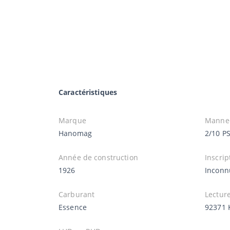
Caractéristiques
Marque
Manne
Hanomag
2/10 P
Année de construction
Inscrip
1926
Inconn
Carburant
Lectur
Essence
92371