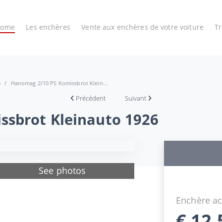
Home
Les enchères
Vente aux enchères de votre voiture
T
e
Hanomag 2/10 PS Komissbrot Klein...
Précédent
Suivant
ssbrot Kleinauto 1926
See photos
Enchère ac
€
12.