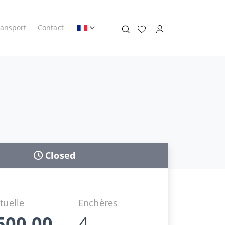
ransport
Contact
Closed
tuelle
Enchères
500,00
4