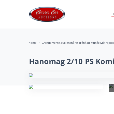
Home
Grande vente aux enchères d'été au Musée Métropol
Hanomag 2/10 PS Komi