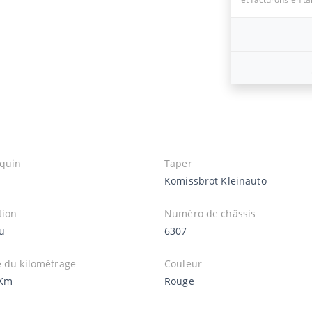
quin
Taper
S
Komissbrot Kleinauto
tion
Numéro de châssis
u
6307
e du kilométrage
Couleur
 Km
Rouge