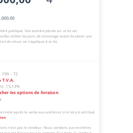
.000,00
nchère publique. Une enchère placée sur ce lot est
uillez utiliser les jours de visionnage avant de placer une
oit de retour ne s'applique à ce lot.
:
199
-
72
%
T.V.A.
es
:
15,13%
icher les options de livraison
y
erminé après la vente aux enchères si le lot est attribué
tion
tions n'est pas le vendeur. Nous vendons aux enchères
ant que médiateur pour le compte d'un tiers, le vendeur.