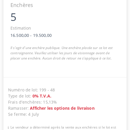
Enchères
5
Estimation
16.500,00
-
19.500,00
Il s'agit d'une enchère publique. Une enchère placée sur ce lot est
contraignante. Veuillez utiliser les jours de visionnage avant de
placer une enchère. Aucun droit de retour ne s'applique à ce lot.
Numéro de lot
:
199
-
48
Type de lot
:
0
%
T.V.A.
Frais d'enchères
:
15,13%
Ramasser
:
Afficher les options de livraison
Se ferme
:
4 July
Le vendeur a déterminé après la vente aux enchères si le lot est