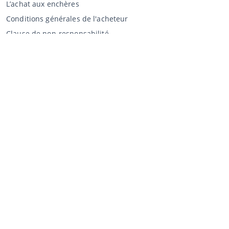
L’achat aux enchères
Conditions générales de l'acheteur
Clause de non-responsabilité
Déclaration de confidentialité
Vente au CCA
Vente aux enchères
Conditions générales vendeur
Mon CCA
Login
Registre