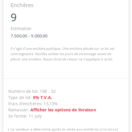
Enchères
9
Estimation
7.500,00
-
9.000,00
Il s'agit d'une enchère publique. Une enchère placée sur ce lot est
contraignante. Veuillez utiliser les jours de visionnage avant de
placer une enchère. Aucun droit de retour ne s'applique à ce lot.
Numéro de lot
:
198
-
32
Type de lot
:
0
%
T.V.A.
Frais d'enchères
:
15,13%
Ramasser
:
Afficher les options de livraison
Se ferme
:
11 July
Le vendeur a déterminé après la vente aux enchères si le lot est