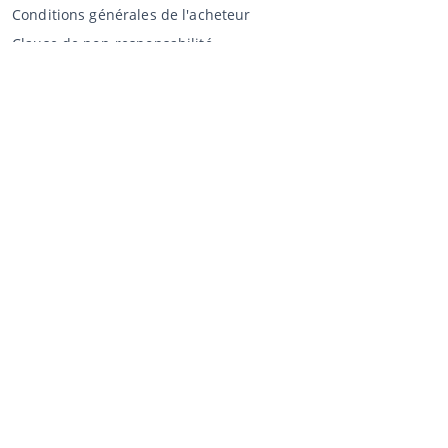
Conditions générales de l'acheteur
Clause de non-responsabilité
Déclaration de confidentialité
Vente au CCA
Vente aux enchères
Conditions générales vendeur
Mon CCA
Login
Registre