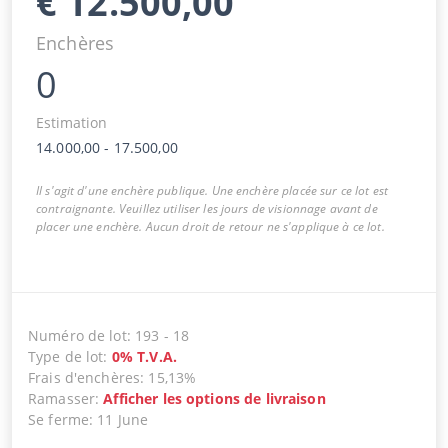
€
12.500,00
Enchères
0
Estimation
14.000,00
-
17.500,00
Il s'agit d'une enchère publique. Une enchère placée sur ce lot est
contraignante. Veuillez utiliser les jours de visionnage avant de
placer une enchère. Aucun droit de retour ne s'applique à ce lot.
Numéro de lot
:
193
-
18
Type de lot
:
0
%
T.V.A.
Frais d'enchères
:
15,13%
Ramasser
:
Afficher les options de livraison
Se ferme
:
11 June