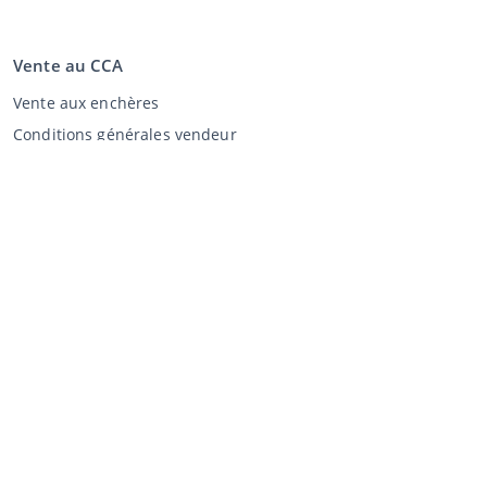
Vente au CCA
Vente aux enchères
Conditions générales vendeur
Mon CCA
Login
Registre
©
2026
Classic Car Auctions
All rights reserved