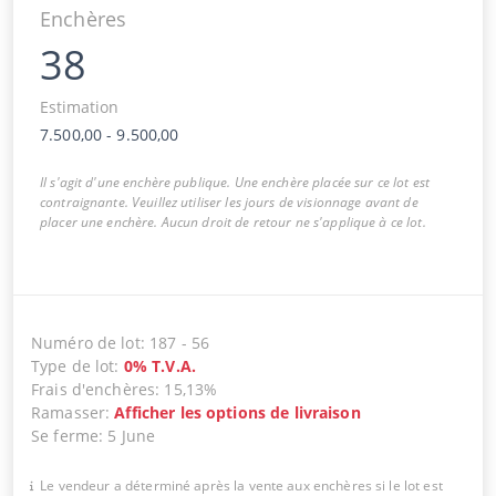
Enchères
38
Estimation
7.500,00
-
9.500,00
Il s'agit d'une enchère publique. Une enchère placée sur ce lot est
contraignante. Veuillez utiliser les jours de visionnage avant de
placer une enchère. Aucun droit de retour ne s'applique à ce lot.
Numéro de lot
:
187
-
56
Type de lot
:
0
%
T.V.A.
Frais d'enchères
:
15,13%
Ramasser
:
Afficher les options de livraison
Se ferme
:
5 June
Le vendeur a déterminé après la vente aux enchères si le lot est