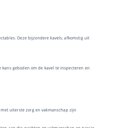
ctables. Deze bijzondere kavels, afkomstig uit
de kans geboden om de kavel te inspecteren en
e met uiterste zorg en vakmanschap zijn
cten aan die wachten op vakmanschap en passie.