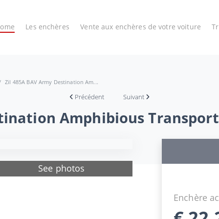
Home
Les enchères
Vente aux enchères de votre voiture
T
Zil 485A BAV Army Destination Am...
Précédent
Suivant
tination Amphibious Transport
See photos
Enchère ac
€
22.