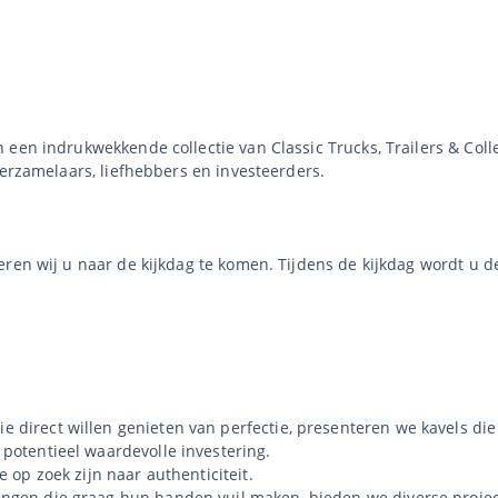
een indrukwekkende collectie van Classic Trucks, Trailers & Colle
verzamelaars, liefhebbers en investeerders.
eren wij u naar de kijkdag te komen. Tijdens de kijkdag wordt u 
e direct willen genieten van perfectie, presenteren we kavels di
 potentieel waardevolle investering.
 op zoek zijn naar authenticiteit.
ingen die graag hun handen vuil maken, bieden we diverse proje