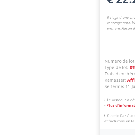
Il s'agit d'une e
contraignante. Ve
enchère. Aucun dr
Numéro de lot
Type de lot
:
0
Frais d'enchèr
Ramasser
:
Aff
Se ferme
:
11 J
Le vendeur a dét
-
Plus d'informa
Classic Car Auc
et facturons en t