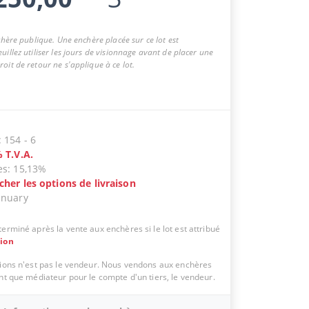
nchère publique. Une enchère placée sur ce lot est
uillez utiliser les jours de visionnage avant de placer une
oit de retour ne s'applique à ce lot.
:
154
-
6
%
T.V.A.
es
:
15,13%
icher les options de livraison
anuary
erminé après la vente aux enchères si le lot est attribué
tion
tions n'est pas le vendeur. Nous vendons aux enchères
ant que médiateur pour le compte d'un tiers, le vendeur.