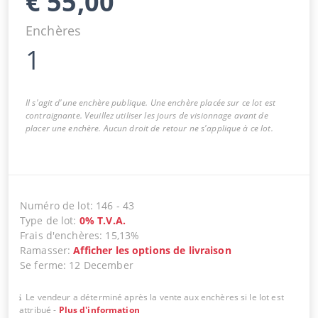
€
55,00
Enchères
1
Il s'agit d'une enchère publique. Une enchère placée sur ce lot est
contraignante. Veuillez utiliser les jours de visionnage avant de
placer une enchère. Aucun droit de retour ne s'applique à ce lot.
Numéro de lot
:
146
-
43
Type de lot
:
0
%
T.V.A.
Frais d'enchères
:
15,13%
Ramasser
:
Afficher les options de livraison
Se ferme
:
12 December
Le vendeur a déterminé après la vente aux enchères si le lot est
attribué
-
Plus d'information