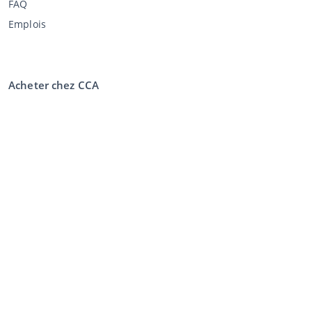
FAQ
Emplois
Acheter chez CCA
L’achat aux enchères
Conditions générales de l'acheteur
Clause de non-responsabilité
Déclaration de confidentialité
Vente au CCA
Vente aux enchères
Conditions générales vendeur