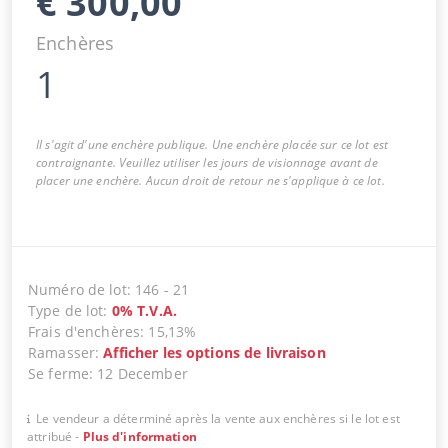
€
300,00
Enchères
1
Il s'agit d'une enchère publique. Une enchère placée sur ce lot est
contraignante. Veuillez utiliser les jours de visionnage avant de
placer une enchère. Aucun droit de retour ne s'applique à ce lot.
Numéro de lot
:
146
-
21
Type de lot
:
0
%
T.V.A.
Frais d'enchères
:
15,13%
Ramasser
:
Afficher les options de livraison
Se ferme
:
12 December
Le vendeur a déterminé après la vente aux enchères si le lot est
attribué
-
Plus d'information