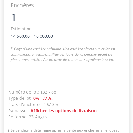
Enchères
1
Estimation
14.500,00
-
16.000,00
Il s'agit d'une enchère publique. Une enchère placée sur ce lot est
contraignante. Veuillez utiliser les jours de visionnage avant de
placer une enchère. Aucun droit de retour ne s'applique à ce lot.
Numéro de lot
:
132
-
88
Type de lot
:
0
%
T.V.A.
Frais d'enchères
:
15,13%
Ramasser
:
Afficher les options de livraison
Se ferme
:
23 August
Le vendeur a déterminé après la vente aux enchères si le lot est